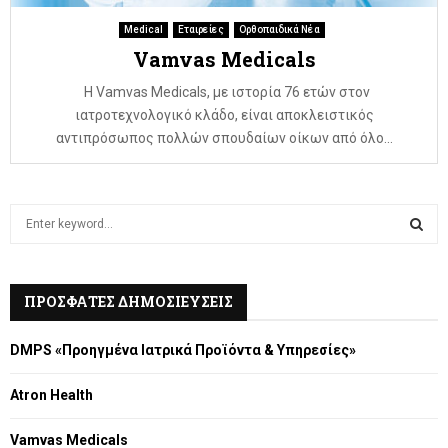
Medical
Εταιρείες
Ορθοπαιδικά Νέα
Vamvas Medicals
H Vamvas Medicals, με ιστορία 76 ετών στον
ιατροτεχνολογικό κλάδο, είναι αποκλειστικός
αντιπρόσωπος πολλών σπουδαίων οίκων από όλο...
S
e
a
S
r
c
ΠΡΟΣΦΑΤΕΣ ΔΗΜΟΣΙΕΥΣΕΙΣ
E
h
f
A
DMPS «Προηγμένα Ιατρικά Προϊόντα & Υπηρεσίες»
o
r
R
Atron Health
:
C
Vamvas Medicals