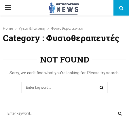
PRIMARY
MENU
Home
Υγεία & Ιατρική
Φυσιοθεραπευτές
Category : Φυσιοθεραπευτές
NOT FOUND
Sorry, we can’t find what you’re looking for. Please try search.
Search
for:
SEARCH
S
e
a
S
r