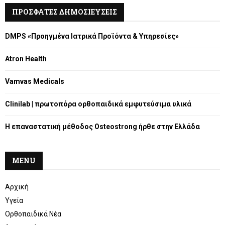
c
ΠΡΟΣΦΑΤΕΣ ΔΗΜΟΣΙΕΥΣΕΙΣ
E
h
f
A
DMPS «Προηγμένα Ιατρικά Προϊόντα & Υπηρεσίες»
o
r
R
Atron Health
:
C
Vamvas Medicals
H
Clinilab | πρωτοπόρα ορθοπαιδικά εμφυτεύσιμα υλικά
Η επαναστατική μέθοδος Osteostrong ήρθε στην Ελλάδα
MENU
Αρχική
Υγεία
Ορθοπαιδικά Νέα