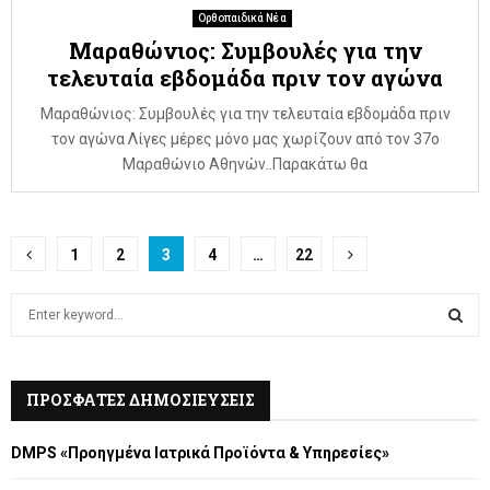
Ορθοπαιδικά Νέα
Μαραθώνιος: Συμβουλές για την
τελευταία εβδομάδα πριν τον αγώνα
Μαραθώνιος: Συμβουλές για την τελευταία εβδομάδα πριν
τον αγώνα Λίγες μέρες μόνο μας χωρίζουν από τον 37ο
Μαραθώνιο Αθηνών..Παρακάτω θα
Posts
1
2
3
4
…
22
pagination
S
e
a
S
r
c
ΠΡΟΣΦΑΤΕΣ ΔΗΜΟΣΙΕΥΣΕΙΣ
E
h
f
A
DMPS «Προηγμένα Ιατρικά Προϊόντα & Υπηρεσίες»
o
r