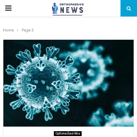
PRIMARY
MENU
Home
Page 3
Ορθοπαιδικά Νέα