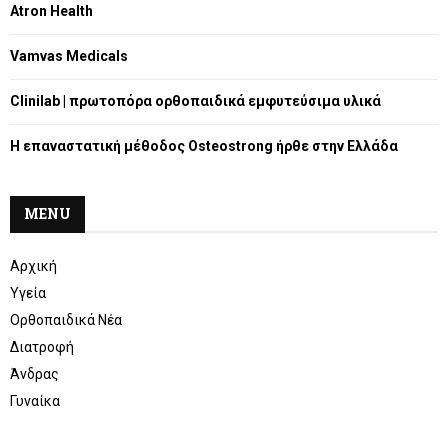
R
Atron Health
:
C
Vamvas Medicals
H
Clinilab | πρωτοπόρα ορθοπαιδικά εμφυτεύσιμα υλικά
Η επαναστατική μέθοδος Osteostrong ήρθε στην Ελλάδα
MENU
Αρχική
Υγεία
Ορθοπαιδικά Νέα
Διατροφή
Άνδρας
Γυναίκα