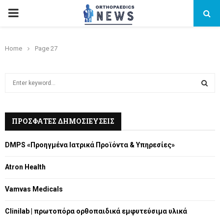
PRIMARY
MENU
Home
Page 27
S
e
a
S
r
c
ΠΡΟΣΦΑΤΕΣ ΔΗΜΟΣΙΕΥΣΕΙΣ
E
h
f
A
DMPS «Προηγμένα Ιατρικά Προϊόντα & Υπηρεσίες»
o
r
R
Atron Health
:
C
Vamvas Medicals
H
Clinilab | πρωτοπόρα ορθοπαιδικά εμφυτεύσιμα υλικά